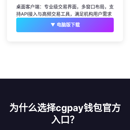
桌面客户端：专业级交易界面，多窗口布局，支
持API接入与高频交易工具，满足机构用户需求
▼ 电脑版下载
为什么选择cgpay钱包官方
入口？