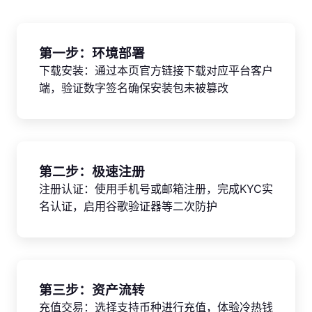
第一步：环境部署
下载安装：通过本页官方链接下载对应平台客户
端，验证数字签名确保安装包未被篡改
第二步：极速注册
注册认证：使用手机号或邮箱注册，完成KYC实
名认证，启用谷歌验证器等二次防护
第三步：资产流转
充值交易：选择支持币种进行充值，体验冷热钱