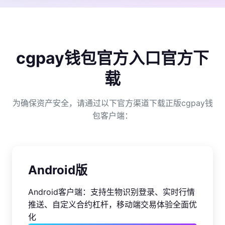
cgpay钱包官方入口官方下
载
为确保资产安全，请通过以下官方渠道下载正版cgpay钱
包客户端：
Android版
Android客户端：支持生物识别登录、实时行情
推送、自定义合约杠杆，移动端交易体验全面优
化